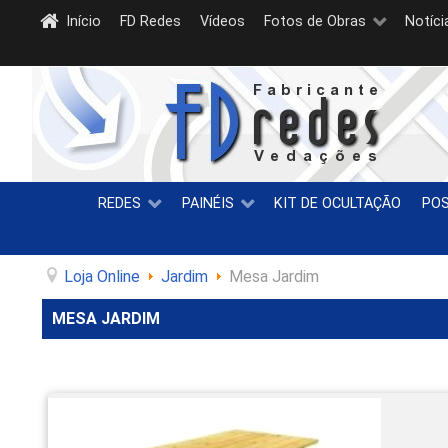
Início
FD Redes
Vídeos
Fotos de Obras
Notíci
REDES
PAINÉIS
KIT DE OCULTAÇÃO
PO
Loja Online
Jardim
Mesa Jardim
MESA JARDIM