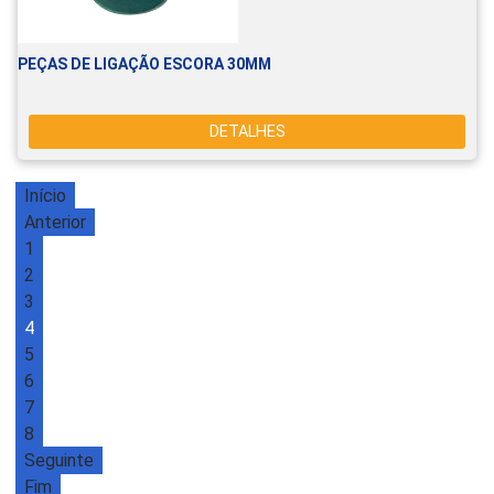
PEÇAS DE LIGAÇÃO ESCORA 30MM
DETALHES
Início
Anterior
1
2
3
4
5
6
7
8
Seguinte
Fim