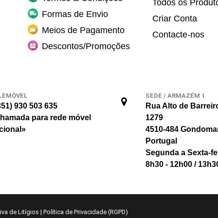
Todos os Produt
Formas de Envio
Criar Conta
Meios de Pagamento
Contacte-nos
Descontos/Promoções
LEMÓVEL
SEDE / ARMAZÉM 1
351) 930 503 635
Rua Alto de Barreir
hamada para rede móvel
1279
cional»
4510-484 Gondoma
Portugal
Segunda a Sexta-fe
8h30 - 12h00 / 13h3
va de Litígios
|
Política de Privacidade (RGPD)