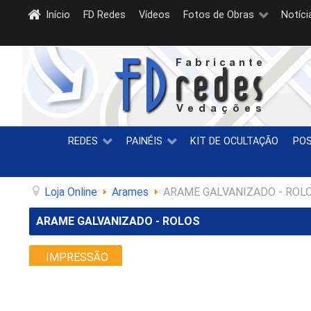
Início
FD Redes
Vídeos
Fotos de Obras
Notíci
REDES
PAINÉIS
KIT DE OCULTAÇÃO
PO
Loja Online
Arames
ARAME GALVANIZADO - ROL
ARAME GALVANIZADO - ROLOS
IMPRESSÃO