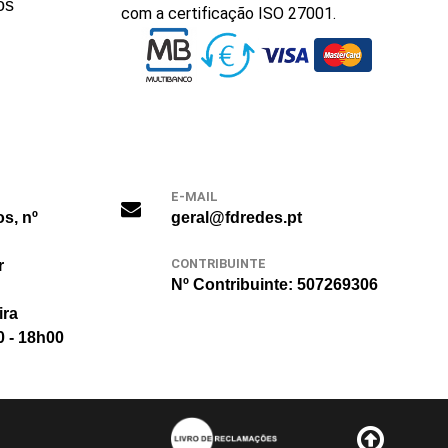
os
com a certificação ISO 27001.
E-MAIL
os, nº
geral@fdredes.pt
CONTRIBUINTE
r
Nº Contribuinte: 507269306
ira
0 - 18h00