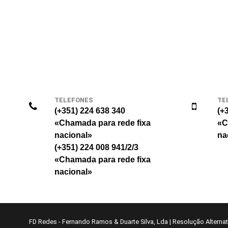
TELEFONES
TE
(+351) 224 638 340
(+
«Chamada para rede fixa
«C
nacional»
na
(+351) 224 008 941/2/3
«Chamada para rede fixa
nacional»
FD Redes - Fernando Ramos & Duarte Silva, Lda
|
Resolução Alternati