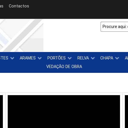
as
Contactos
STES
ARAMES
PORTÕES
RELVA
CHAPA
A
VEDAÇÃO DE OBRA