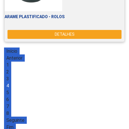
ARAME PLASTIFICADO - ROLOS
DETALHES
Início
Anterior
1
2
3
4
5
6
7
8
Seguinte
Fim