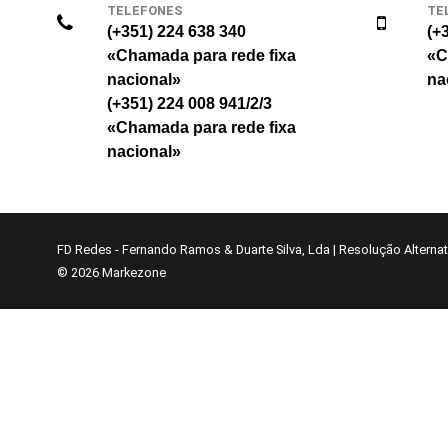
TELEFONES
TE
(+351) 224 638 340
(+
«Chamada para rede fixa
«C
nacional»
na
(+351) 224 008 941/2/3
«Chamada para rede fixa
nacional»
FD Redes - Fernando Ramos & Duarte Silva, Lda
|
Resolução Alternati
© 2026
Markezone