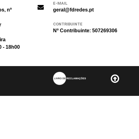
E-MAIL
os, nº
geral@fdredes.pt
CONTRIBUINTE
r
Nº Contribuinte: 507269306
ira
0 - 18h00