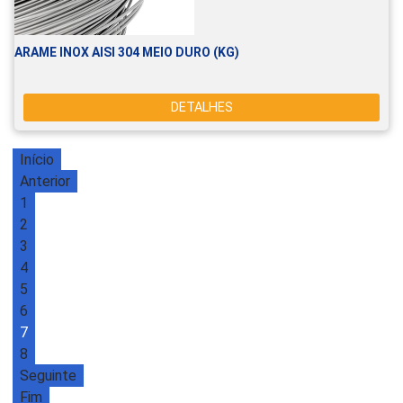
ARAME INOX AISI 304 MEIO DURO (KG)
DETALHES
Início
Anterior
1
2
3
4
5
6
7
8
Seguinte
Fim