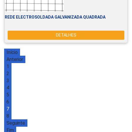
REDE ELECTROSOLDADA GALVANIZADA QUADRADA
DETALHES
Início
Anterior
1
2
3
4
5
6
7
8
Seguinte
Fim