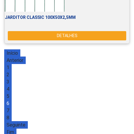
JARDITOR CLASSIC 100X50X2,5MM
DETALHES
Início
Anterior
1
2
3
4
5
6
7
8
Seguinte
Fim